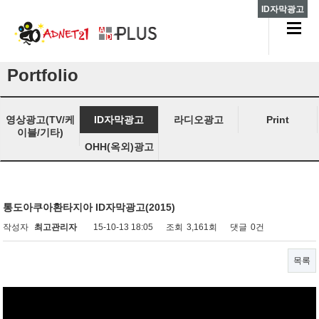
ID자막광고
Portfolio
영상광고(TV/케
ID자막광고
라디오광고
Print
이블/기타)
OHH(옥외)광고
통도아쿠아환타지아 ID자막광고(2015)
작성자
최고관리자
15-10-13 18:05
조회
3,161회
댓글
0건
목록