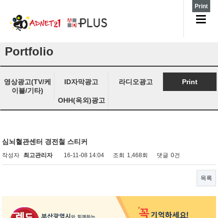
Print
Portfolio
영상광고(TV/케
ID자막광고
라디오광고
Print
이블/기타)
OHH(옥외)광고
심뇌혈관센터 경전철 스티커
작성자
최고관리자
16-11-08 14:04
조회
1,468회
댓글
0건
목록