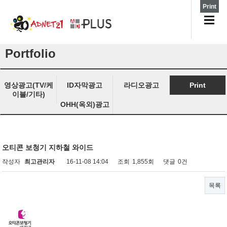
Print
Portfolio
영상광고(TV/케
ID자막광고
라디오광고
Print
이블/기타)
OHH(옥외)광고
오티콘 보청기 지하철 와이드
작성자
최고관리자
16-11-08 14:04
조회
1,855회
댓글
0건
목록