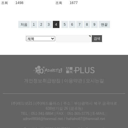
조회
1498
조회
1677
처음
1
2
3
4
5
6
7
8
9
맨끝
개인정보취급방침
|
이용약관
|
오시는길
(주)애드넷21 | (주)애드플러스 | 주소 : 부산광역시 북구 금곡대로
638번가길 26 (금곡동)
TEL : 051-341-8894 | FAX : 051-365-3775 | E-MAIL :
adnet8894@hanmail.net / hahaho87@hanmail.net