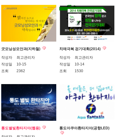
굿모닝성모안과(지하철)
치매극복 걷기대회(2014)
작성자
최고관리자
작성자
최고관리자
작성일
10-15
작성일
10-14
조회
2362
조회
1530
통도별빛환타지아(웹용)
통도아쿠아환타지아(공항LED)
작성자
최고관리자