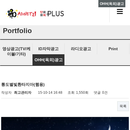
OHH(옥외)광고
Portfolio
영상광고(TV/케
ID자막광고
라디오광고
Print
이블/기타)
OHH(옥외)광고
통도별빛환타지아(웹용)
작성자
최고관리자
15-10-14 16:48
조회
1,550회
댓글
0건
목록