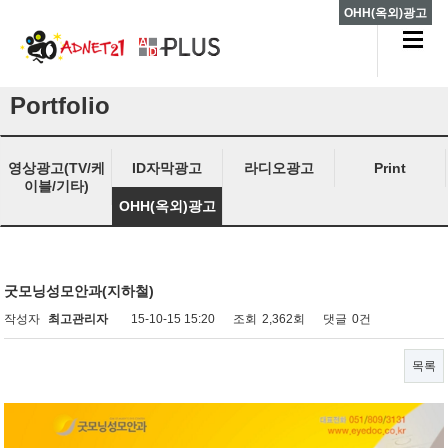
OHH(옥외)광고
Portfolio
영상광고(TV/케
ID자막광고
라디오광고
Print
이블/기타)
OHH(옥외)광고
굿모닝성모안과(지하철)
작성자
최고관리자
15-10-15 15:20
조회
2,362회
댓글
0건
목록