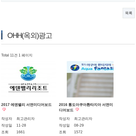
목록
OHH(옥외)광고
Total 11건
1 페이지
2017 에덴밸리 서면미디어보드
2016 통도아쿠아환타지아 서면미
디어보드
작성자
최고관리자
작성자
최고관리자
작성일
11-28
작성일
08-29
조회
1661
조회
1572