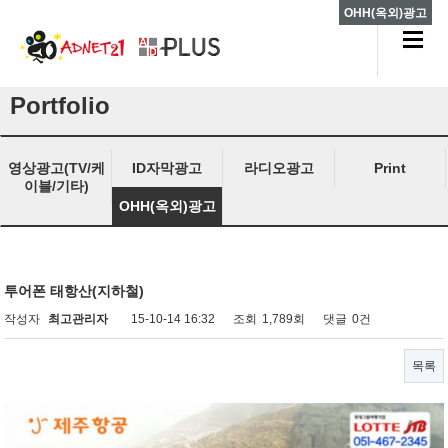
OHH(옥외)광고
Portfolio
영상광고(TV/케
ID자막광고
라디오광고
Print
이블/기타)
OHH(옥외)광고
투어폰 태항산(지하철)
작성자
최고관리자
15-10-14 16:32
조회
1,789회
댓글
0건
목록