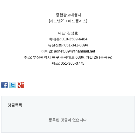
종합광고대행사
[애드넷21 ⦁ 애드플러스]
대표: 김성호
휴대폰: 010-3589-6484
유선전화: 051-341-8894
이메일: adnet8894@hanmail.net
주소: 부산광역시 북구 금곡대로 638번가길 26 (금곡동)
팩스: 051-365-3775
댓글목록
등록된 댓글이 없습니다.