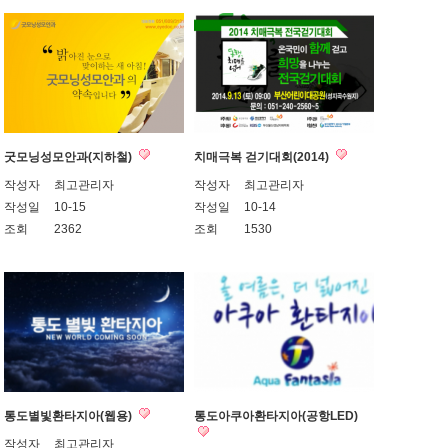
굿모닝성모안과(지하철)
치매극복 걷기대회(2014)
작성자
최고관리자
작성자
최고관리자
작성일
10-15
작성일
10-14
조회
2362
조회
1530
통도별빛환타지아(웹용)
통도아쿠아환타지아(공항LED)
작성자
최고관리자